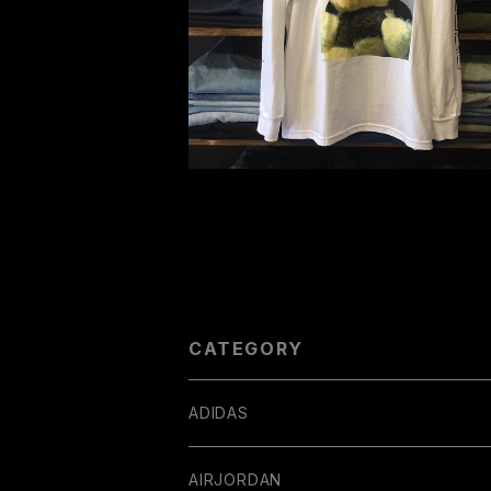
ム-FW18 AHH...YOUTH! L/S TEE WHIT
¥18,800
E
CATEGORY
ADIDAS
AIRJORDAN