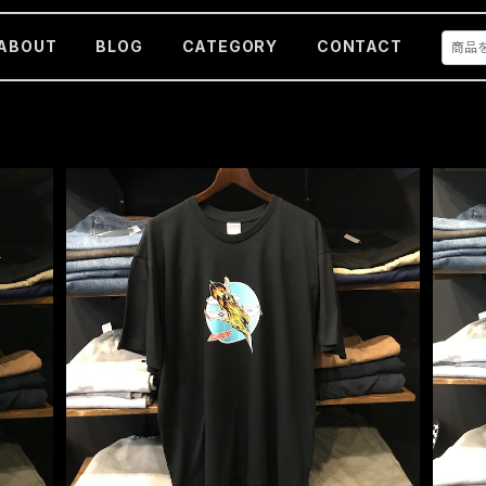
ABOUT
BLOG
CATEGORY
CONTACT
SOLD OUT
ュプリー
【SUPREME】 -シュプリーム- JetTEE BLA
【SU
emy
CK
¥13,800