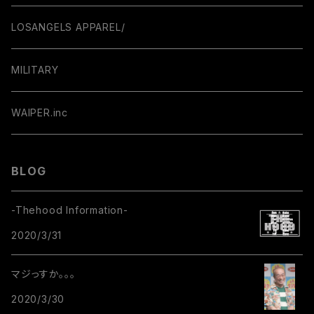
LOSANGELS APPAREL/
MILITARY
WAIPER.inc
BLOG
-Thehood Information-
2020/3/31
マジっすか。。。
2020/3/30