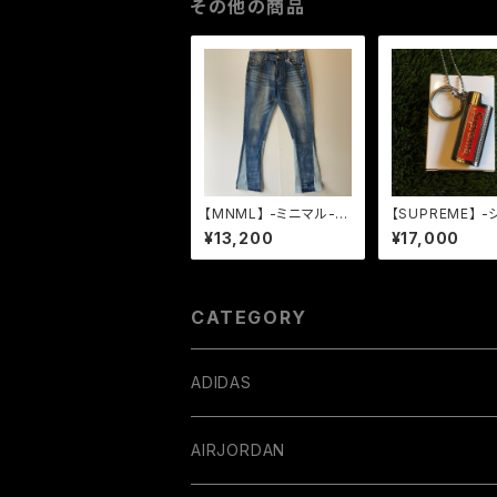
その他の商品
【MNML】 -ミニマル-B
【SUPREME】 
133 DENIM BLUE
リーム-SS19 M
¥13,200
¥17,000
LIGHTER HOL
SILVER
CATEGORY
ADIDAS
AIRJORDAN