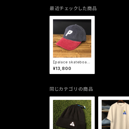
最近チェックした商品
【palace skateboard
s】-パレススケートボー
¥13,800
ド-CORDUROY P LO
GO 6-PANEL CAP N
AVY/RED
同じカテゴリの商品