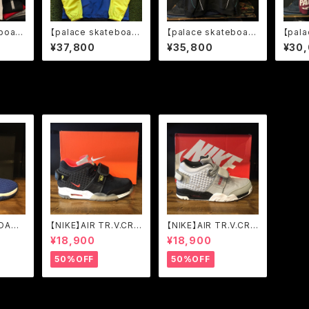
board
【palace skateboard
【palace skateboard
【pala
ートボー
s】-パレススケートボー
s】-パレススケートボー
s】-
¥37,800
¥35,800
¥30
 T-S
ド-P-DURA SHELL T
ド-SIDE WINDER HO
ド-TO
OP LIME/NAVY
ODIE BLACK
PLU
DAN F
【NIKE】AIR TR.V.CRU
【NIKE】AIR TR.V.CRU
TY RO
Z QS BLK/BRGHT C
Z QS WLF GRY/MTL
¥18,900
¥18,900
56503
RMSN-TR YLLW-W
LC SLVR-BLK-BRGH
HITE (821955-001)
T (777535-001)
50%OFF
50%OFF