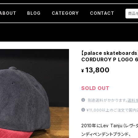
ABOUT
BLOG
CATEGORY
CONTACT
【palace skateboa
CORDUROY P LOGO 6
13,800
¥
SOLD OUT
別途送料がかかります。
送料
¥11,000以上のご注文で国
2010年にLev Tanju（
ンディペンデントブランド、