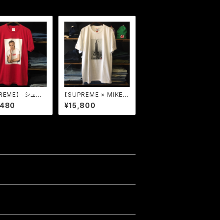
REME】 -シュプ
【SUPREME × MIKE K
SS16 MORRIS
ELLEY】 -シュプリー
,480
¥15,800
TEE RED
ム-FW18 THE EMPIR
E STATE BUILDING
TEE WHITE