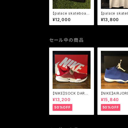
【palace skateboard
【palace skate
s】-パレススケートボー
s】-パレススケ
¥12,000
¥13,800
ド-COOL B BEANIE B
ド-TRI-SMILER
LACK
HIRT WHITE
セール中の商品
【NIKE】SOCK DART
【NIKE】AIRJOR
GYM RED/BLACK-W
UTURE VARSI
¥13,200
¥15,840
HITE (819686-601)
YAL/WHITE (6
-401)
50%OFF
50%OFF