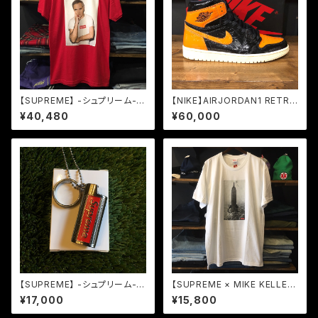
【SUPREME】 -シュプリーム-S
【NIKE】AIRJORDAN1 RETRO
S16 MORRISSEY TEE RED
HIGH OG SHATTERED BAC
¥40,480
¥60,000
KBOARD 3.0 BLACK/PALE V
ANILLA/STARFISH (555088
-028)
【SUPREME】 -シュプリーム-S
【SUPREME × MIKE KELLE
S19 METAL LIGHTER HOLS
Y】 -シュプリーム-FW18 THE
¥17,000
¥15,800
TER SILVER
EMPIRE STATE BUILDING T
EE WHITE