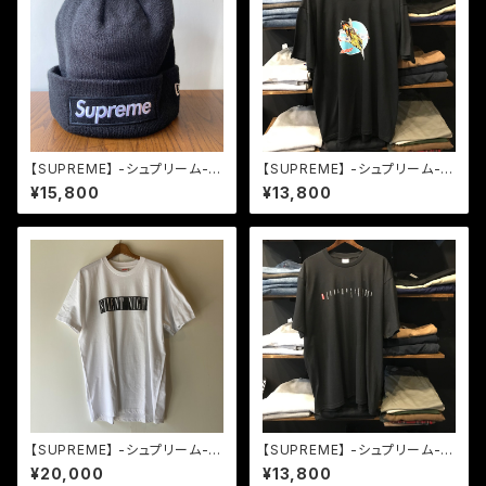
【SUPREME】 -シュプリーム-N
【SUPREME】 -シュプリーム- J
EW ERA 21AW BOX LOGO B
etTEE BLACK
¥15,800
¥13,800
EANIE BLACK
【SUPREME】 -シュプリーム-A
【SUPREME】 -シュプリーム- L
W14 SILENT NIGHT TEE W
ocation TEE BLACK
¥20,000
¥13,800
HITE