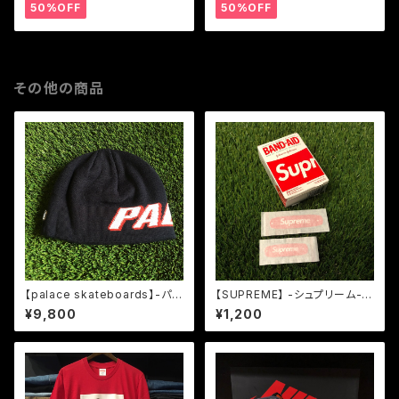
50%OFF
50%OFF
その他の商品
【palace skateboards】-パレ
【SUPREME】 -シュプリーム-S
ススケートボード-NEIN CUFF
S19 BAND AID バラ売り
¥9,800
¥1,200
BEANIE UK NAVY