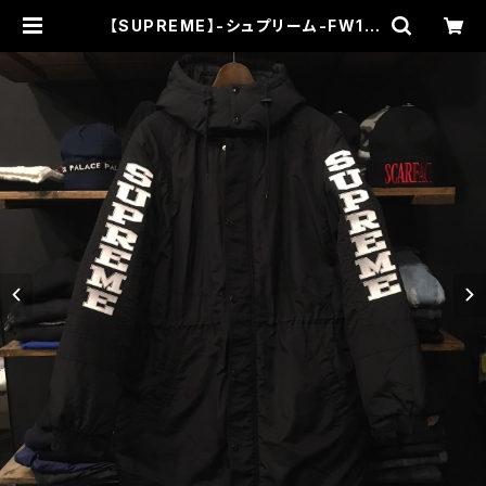
【SUPREME】-シュプリーム-FW18
SLEEVE LOGO SIDELINE PARK
A BLACK | THEHOOD