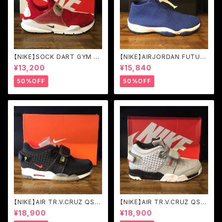
【NIKE】SOCK DART GYM RE
【NIKE】AIRJORDAN FUTUR
D/BLACK-WHITE (819686-
E VARSITY ROYAL/WHITE
¥13,200
¥15,840
601)
(656503-401)
50%OFF
50%OFF
【NIKE】AIR TR.V.CRUZ QS B
【NIKE】AIR TR.V.CRUZ QS
LK/BRGHT CRMSN-TR YLL
WLF GRY/MTLLC SLVR-BL
¥18,900
¥18,900
W-WHITE (821955-001)
K-BRGHT (777535-001)