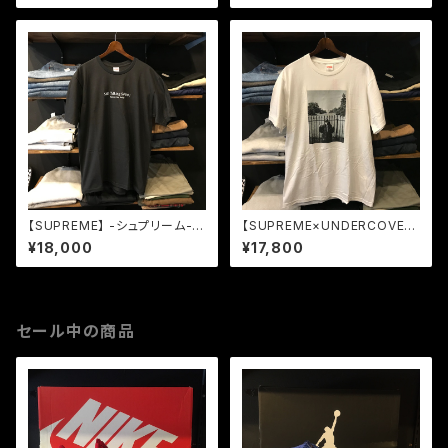
【SUPREME】 -シュプリーム- S
【SUPREME×UNDERCOVER】
till Talking TEE BLACK
-シュプリームアンダーカバー-1
¥18,000
¥17,800
8SS-Public Enemy White H
ouse TEE WHITE
セール中の商品