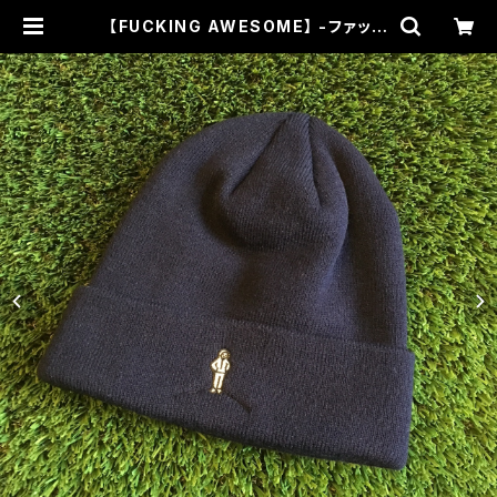
【FUCKING AWESOME】 -ファッキ
ングオーサム-CORNERMAN BEA
NIE NAVY | THEHOOD