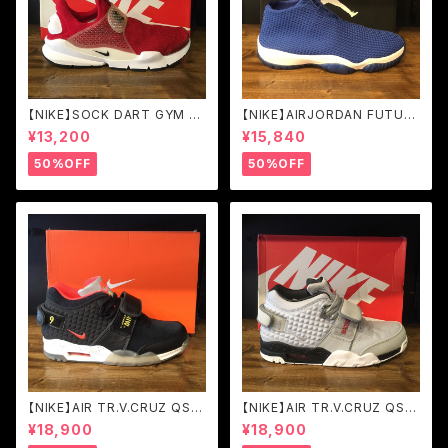
【NIKE】SOCK DART GYM RE
【NIKE】AIRJORDAN FUTUR
D/BLACK-WHITE (819686-
E VARSITY ROYAL/WHITE
¥13,200
¥15,840
601)
(656503-401)
50%OFF
50%OFF
【NIKE】AIR TR.V.CRUZ QS B
【NIKE】AIR TR.V.CRUZ QS
LK/BRGHT CRMSN-TR YLL
WLF GRY/MTLLC SLVR-BL
¥18,900
¥18,900
W-WHITE (821955-001)
K-BRGHT (777535-001)