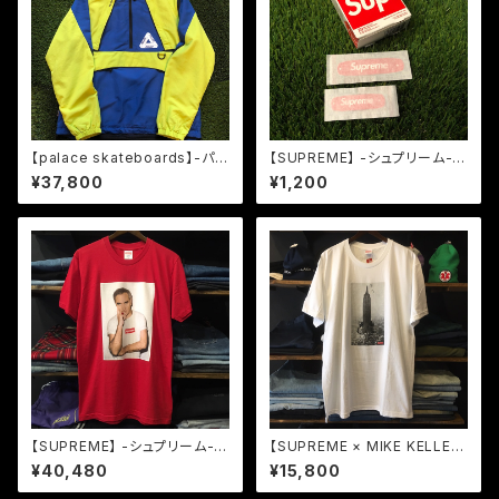
【palace skateboards】-パレ
【SUPREME】 -シュプリーム-S
ススケートボード-P-DURA SH
S19 BAND AID バラ売り
¥37,800
¥1,200
ELL TOP LIME/NAVY
【SUPREME】 -シュプリーム-S
【SUPREME × MIKE KELLE
S16 MORRISSEY TEE RED
Y】 -シュプリーム-FW18 THE
¥40,480
¥15,800
EMPIRE STATE BUILDING T
EE WHITE