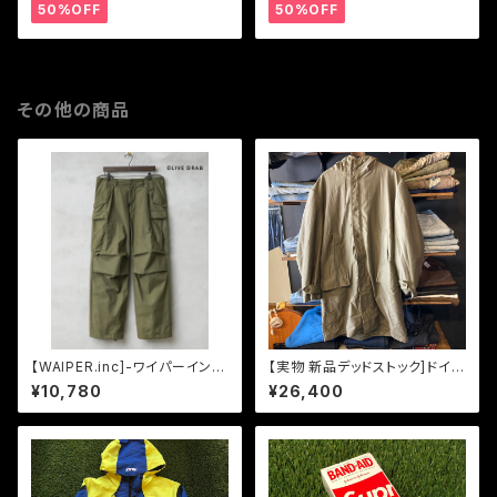
50%OFF
50%OFF
その他の商品
【WAIPER.inc]-ワイパーイン
【実物 新品デッドストック]ドイツ
ク-米軍 M-65 フィールドカー
軍- ロングフィールドパーカー
¥10,780
¥26,400
ゴパンツ 初期型 -OLIVE DRA
B