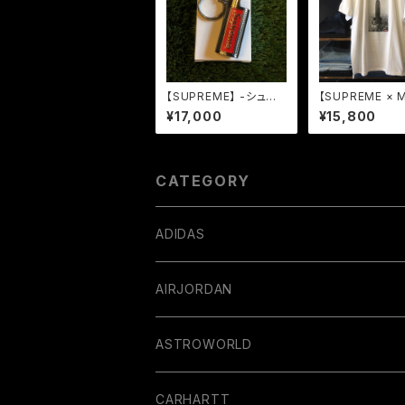
【SUPREME】 -シュプ
【SUPREME × M
リーム-SS19 METAL
ELLEY】 -シュ
¥17,000
¥15,800
LIGHTER HOLSTER
ム-FW18 THE 
SILVER
E STATE BUIL
TEE WHITE
CATEGORY
ADIDAS
AIRJORDAN
ASTROWORLD
CARHARTT