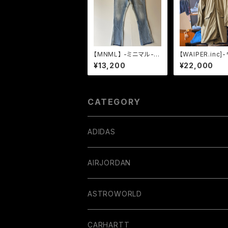
【MNML】 -ミニマル-B
【WAIPER.inc]
221 FIARE DENIM BL
ーインク-米軍 M
¥13,200
¥22,000
UE
フィッシュテール
ー ライナー フル
OLIVE
CATEGORY
ADIDAS
AIRJORDAN
ASTROWORLD
CARHARTT