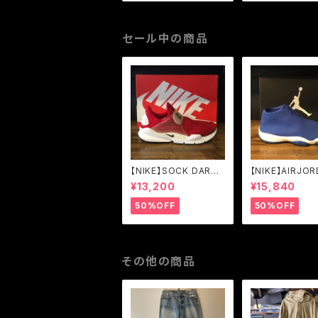
RD 3.0 BLACK
VANILLA/STAR
(555088-028)
セール中の商品
【NIKE】SOCK DART
【NIKE】AIRJOR
GYM RED/BLACK-W
UTURE VARSI
¥13,200
¥15,840
HITE (819686-601)
YAL/WHITE (6
-401)
50%OFF
50%OFF
その他の商品