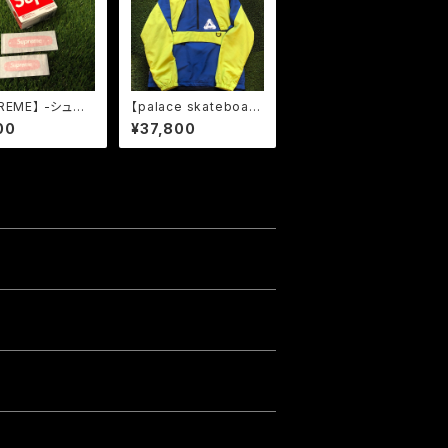
REME】 -シュプ
【palace skateboard
SS19 BAND AI
s】-パレススケートボー
00
¥37,800
ラ売り
ド-P-DURA SHELL T
OP LIME/NAVY