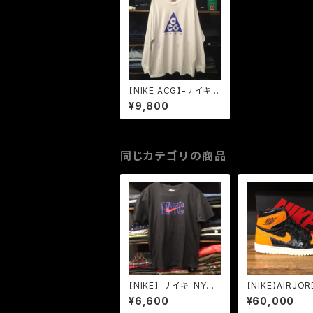
【NIKE ACG】-ナイキ-
エーシージー-LOGO
¥9,800
LONG SLEEVE WHIT
E
同じカテゴリの商品
【NIKE】-ナイキ-NYC
【NIKE】AIRJOR
SWOOSH T-SHIRT
RETRO HIGH 
¥6,600
¥60,000
BLACK
ATTERED BAC