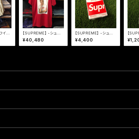
-ワイパ
【SUPREME】 -シュプ
【SUPREME】 -シュプ
【SUP
-65
リーム-SS16 MORRIS
リーム-SS19 BAND AI
リーム-
¥40,480
¥4,400
¥1,2
パーカ
SEY TEE RED
D
D バ
セット