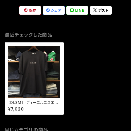
保存
シェア
LINE
ポスト
最近チェックした商品
【DLSM】 -ディーエルエスエム-
暴力東京 TEE BLACK
¥7,020
同じカテゴリの商品