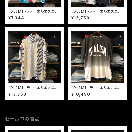
【DLSM】 -ディーエルエスエム-
【DLSM】 -ディーエルエスエム-
BOX LOGO TIE DYE TEE PI
NY LOGO MIX STRIPE S/S
¥7,344
¥13,750
NK
SHIRT
【DLSM】 -ディーエルエスエム-
【DLSM】 -ディーエルエスエム-
NY LOGO SEE THROUGH M
DUALISM UV ARCH LOGO
¥13,750
¥10,450
IX STRIPE S/S SHIRT
GRADATION TEE BLACK
セール中の商品