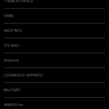
THENORTHFACE
VANS
WESTNYC
212 MAG
4Hunnid
LOSANGELS APPAREL/
MILITARY
WAIPER.inc