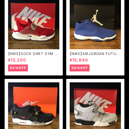
【NIKE】SOCK DART GYM RE
【NIKE】AIRJORDAN FUTUR
D/BLACK-WHITE (819686-
E VARSITY ROYAL/WHITE
¥13,200
¥15,840
601)
(656503-401)
50%OFF
50%OFF