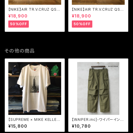
【NIKE】AIR TR.V.CRUZ QS B
【NIKE】AIR TR.V.CRUZ QS
LK/BRGHT CRMSN-TR YLL
WLF GRY/MTLLC SLVR-BL
¥18,900
¥18,900
W-WHITE (821955-001)
K-BRGHT (777535-001)
50%OFF
50%OFF
その他の商品
【SUPREME × MIKE KELLE
【WAIPER.inc]-ワイパーイン
Y】 -シュプリーム-FW18 THE
ク-米軍 M-65 フィールドカー
¥15,800
¥10,780
EMPIRE STATE BUILDING T
ゴパンツ 初期型 -OLIVE DRA
EE WHITE
B