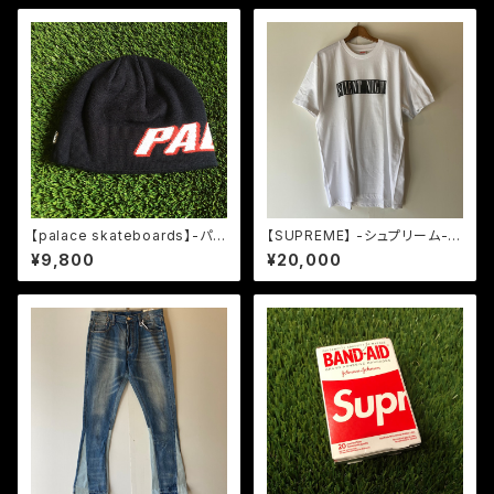
【palace skateboards】-パレ
【SUPREME】 -シュプリーム-A
ススケートボード-NEIN CUFF
W14 SILENT NIGHT TEE W
¥9,800
¥20,000
BEANIE UK NAVY
HITE