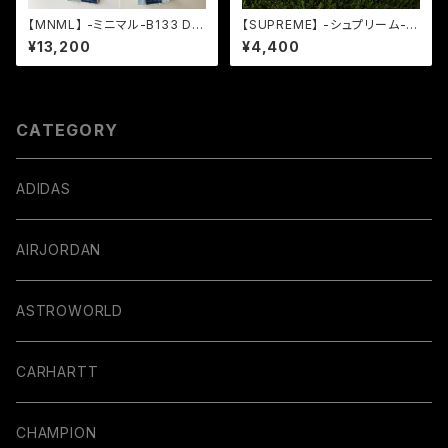
【MNML】 -ミニマル-B133 DE
【SUPREME】 -シュプリーム-S
NIM BLUE
S19 BAND AID
¥13,200
¥4,400
CATEGORY
ADIDAS
AIRJORDAN
ASTROWORLD
CARHARTT
CHAMPION