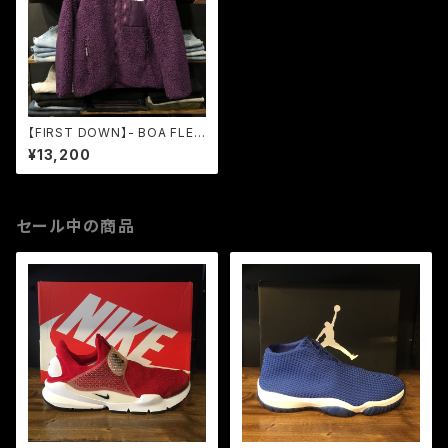
【FIRST DOWN】- BOA FLEE
CE JACKET PURPLE
¥13,200
セール中の商品