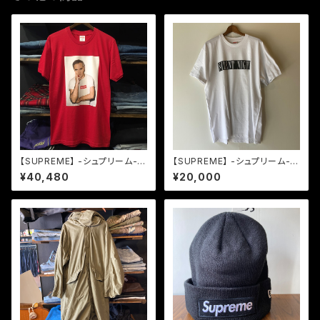
【SUPREME】 -シュプリーム-S
【SUPREME】 -シュプリーム-A
S16 MORRISSEY TEE RED
W14 SILENT NIGHT TEE W
¥40,480
¥20,000
HITE