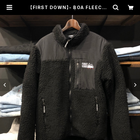
【FIRST DOWN】- BOA FLEECE J
ACKET BLACK | THEHOOD