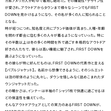
カ系アメリカ人が町中で着用し始めた。 その機能性・デザイン性
が愛され、アウトドアからタウンまで様々なシーンでもFIRST
DOWNを見かけるようになり、 その名が多くの人に知られること
となる。
時が経つにつれ、知名度と共にブランド価値が高まり、人種・年齢
を問わず都会に住む多くの人々が着るようになっていった。 特に
その半数以上は冬の多くの時間を外で過ごす本格的なアウトドア
好きの人たちで、 彼らは高い機能に魅了され、FIRST DOWNを
選ぶようになっていった。
冬の彼らが特に好んだものは、FIRST DOWNの代表作と言える
【バブルジャケット】。 名前から想像できるように、そのシルエット
は泡の球体のように丸々し、 ダウンを惜しみなく詰めこまれたダ
ウンジャケットだった。
その暖かさは、インナーは半袖のTシャツ1枚で快適に過ごせるほ
どの保温性を備えていた。
そんなアウトドアウェアとしての実力のあるFIRST DOWNが、