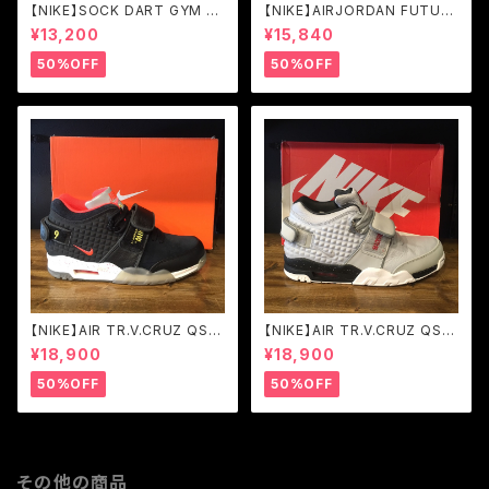
【NIKE】SOCK DART GYM RE
【NIKE】AIRJORDAN FUTUR
D/BLACK-WHITE (819686-
E VARSITY ROYAL/WHITE
¥13,200
¥15,840
601)
(656503-401)
50%OFF
50%OFF
【NIKE】AIR TR.V.CRUZ QS B
【NIKE】AIR TR.V.CRUZ QS
LK/BRGHT CRMSN-TR YLL
WLF GRY/MTLLC SLVR-BL
¥18,900
¥18,900
W-WHITE (821955-001)
K-BRGHT (777535-001)
50%OFF
50%OFF
その他の商品