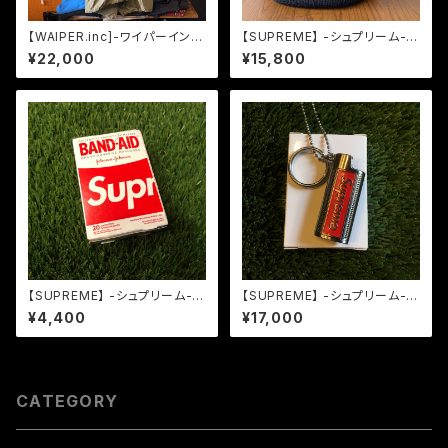
【WAIPER.inc]-ワイパーイン
【SUPREME】 -シュプリーム-N
ク-米軍 M-65 フィッシュテール
EW ERA 21AW BOX LOGO B
¥22,000
¥15,800
パーカー ライナー フルセット O
EANIE BLACK
LIVE
【SUPREME】 -シュプリーム-S
【SUPREME】 -シュプリーム-S
S19 BAND AID
S19 METAL LIGHTER HOLS
¥4,400
¥17,000
TER SILVER
CATEGORY