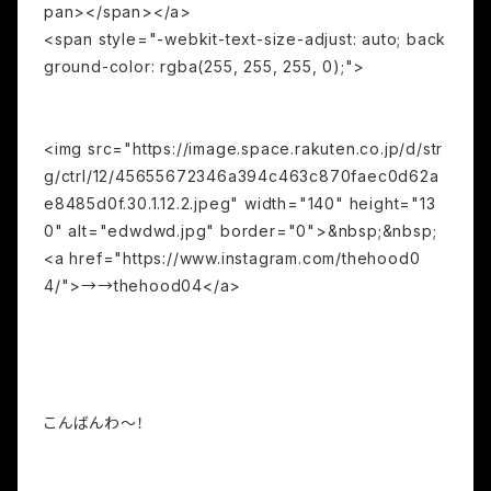
pan></span></a>
<span style="-webkit-text-size-adjust: auto; back
ground-color: rgba(255, 255, 255, 0);">
<img src="https://image.space.rakuten.co.jp/d/str
g/ctrl/12/45655672346a394c463c870faec0d62a
e8485d0f.30.1.12.2.jpeg" width="140" height="13
0" alt="edwdwd.jpg" border="0">&nbsp;&nbsp;
<a href="https://www.instagram.com/thehood0
4/">→→thehood04</a>
こんばんわ～！