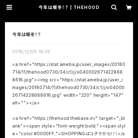
今年は暖冬！？ | THEHOOD
今年は暖冬！？
2018/12/06 18:39
<a href="https://stat.ameba.jp/user_images/20180
714/11/thehood0730/34/c1/j/o040002671422868
8616.jpg"><img src="https://stat.ameba.jp/user_i
mages/20180714/11/thehood0730/34/c1/j/o04000
26714228688616.jpg" width="220" height="147"
alt=""></a>
<a href="https://thehood.thebase.in/" target="_bl
ank"><span style="font-weight:bold;"><span styl
e="color:#0000FF;">SHOPPINGはコチラから！！！</s