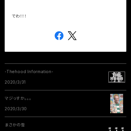
でわ！！！
-Thehood Information-
2020/3/31
マジっすか。。。
2020/3/30
まさかの雪