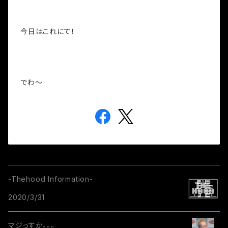
今日はこれにて！
でわ～
-Thehood Information-
2020/3/31
マジっすか。。。