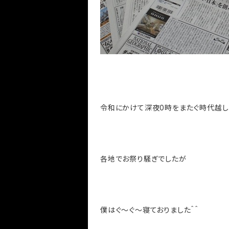
令和にかけて深夜0時をまたぐ時代越
各地でお祭り騒ぎでしたが
僕はぐ～ぐ～寝ておりました＾＾