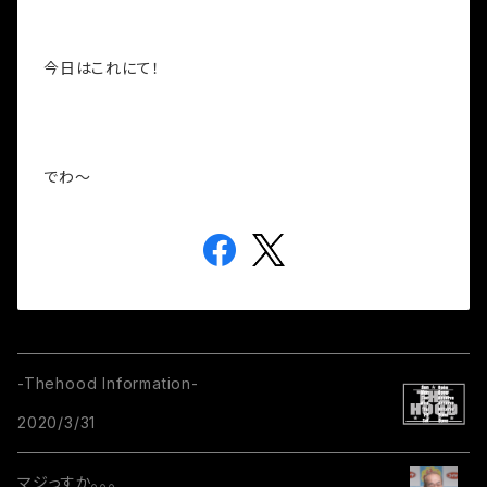
今日はこれにて！
でわ～
-Thehood Information-
2020/3/31
マジっすか。。。