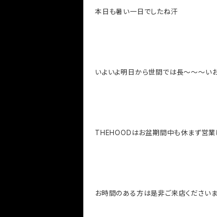
本日も暑い一日でしたね汗
いよいよ明日から世間では長～～～い
THEHOODはお盆期間中も休まず営業
お時間のある方は是非ご来店ください