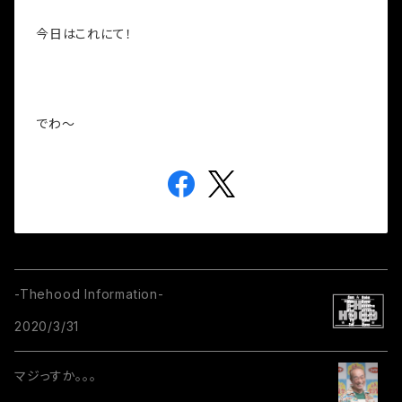
今日はこれにて！
でわ～
-Thehood Information-
2020/3/31
マジっすか。。。