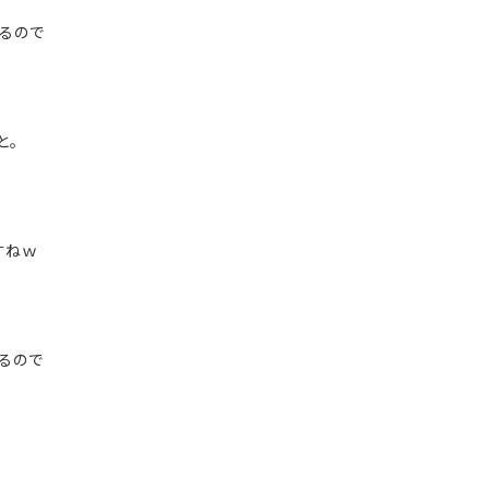
てるので
と。
すねｗ
るので