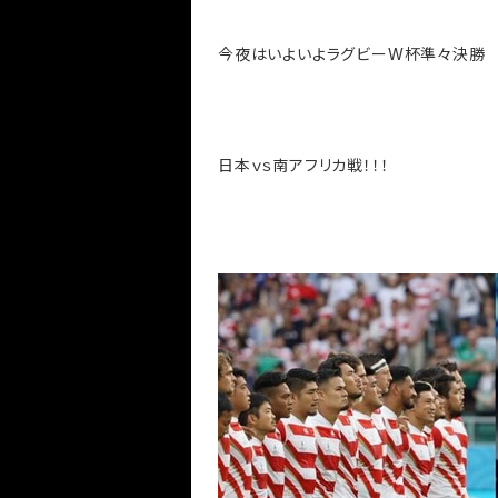
今夜はいよいよラグビーW杯準々決勝
日本ｖｓ南アフリカ戦！！！