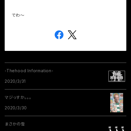
でわ～
-Thehood Information-
2020/3/31
マジっすか。。。
2020/3/30
まさかの雪